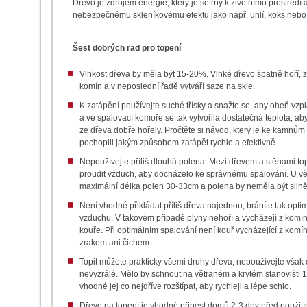
Dřevo je zdrojem energie, který je šetrný k životnímu prostře
nebezpečnému skleníkovému efektu jako např. uhlí, koks nebo
Šest dobrých rad pro topení
Vlhkost dřeva by měla být 15-20%. Vlhké dřevo špatně hoří, 
komín a v neposlední řadě vytváří saze na skle.
K zatápění používejte suché třísky a snažte se, aby oheň vzplá
a ve spalovací komoře se tak vytvořila dostatečná teplota, a
ze dřeva dobře hořely. Pročtěte si návod, který je ke kamnů
pochopili jakým způsobem zatápět rychle a efektivně.
Nepoužívejte příliš dlouhá polena. Mezi dřevem a stěnami to
proudit vzduch, aby docházelo ke správnému spalování. U vě
maximální délka polen 30-33cm a polena by neměla být silně
Není vhodné přikládat příliš dřeva najednou, bráníte tak opt
vzduchu. V takovém případě plyny nehoří a vycházejí z komí
kouře. Při optimálním spalování není kouř vycházející z komí
zrakem ani čichem.
Topit můžete prakticky všemi druhy dřeva, nepoužívejte však
nevyzrálé. Mělo by schnout na větraném a krytém stanovišti 1
vhodné jej co nejdříve rozštípat, aby rychleji a lépe schlo.
Dřevo na topení je vhodné přinést domů 2-3 dny před použit