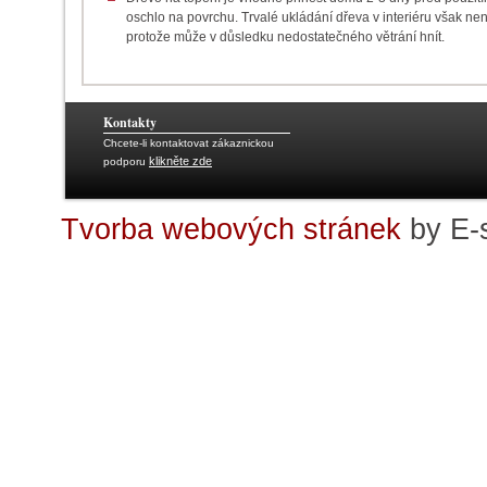
oschlo na povrchu. Trvalé ukládání dřeva v interiéru však ne
protože může v důsledku nedostatečného větrání hnít.
Kontakty
Chcete-li kontaktovat zákaznickou
klikněte zde
podporu
Tvorba webových stránek
by E-s