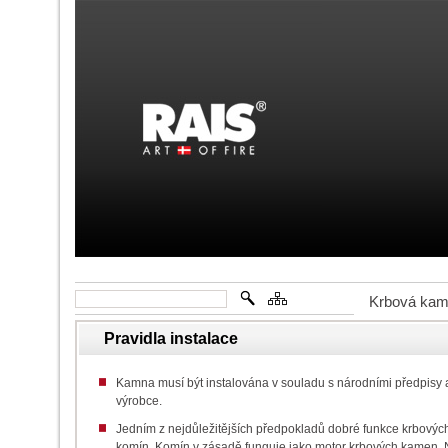
Krbová ka
Pravidla instalace
Kamna musí být instalována v souladu s národními předpisy
výrobce.
Jedním z nejdůležitějších předpokladů dobré funkce krbovýc
komín.
Komín v zásadě funguje jako motor krbových kamen. 