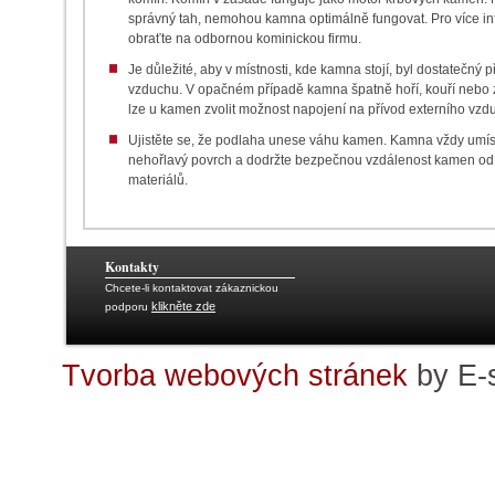
správný tah, nemohou kamna optimálně fungovat.
Pro více i
obraťte na odbornou kominickou firmu.
Je důležité, aby v místnosti, kde kamna stojí, byl dostatečný 
vzduchu. V opačném případě kamna špatně hoří, kouří nebo z
lze u kamen zvolit možnost napojení na přívod externího vzd
Ujistěte se, že podlaha unese váhu kamen. Kamna vždy umís
nehořlavý povrch a dodržte bezpečnou vzdálenost kamen od
materiálů.
Kontakty
Chcete-li kontaktovat zákaznickou
klikněte zde
podporu
Tvorba webových stránek
by E-s